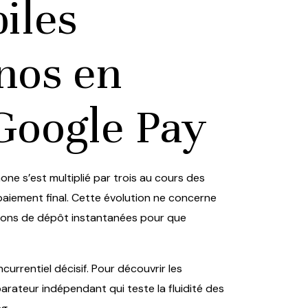
iles
inos en
 Google Pay
ne s’est multiplié par trois au cours des
paiement final. Cette évolution ne concerne
utions de dépôt instantanées pour que
rrentiel décisif. Pour découvrir les
arateur indépendant qui teste la fluidité des