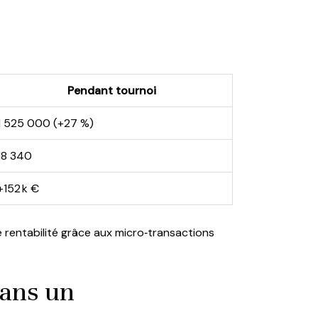
Pendant tournoi
1 525 000 (+27 %)
18 340
+152 k €
 rentabilité grâce aux micro‑transactions
dans un