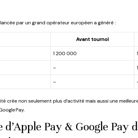
e lancée par un grand opérateur européen a généré :
Avant tournoi
1 200 000
–
–
 crée non seulement plus d’activité mais aussi une meilleure
Google Pay.
e d’Apple Pay & Google Pay 