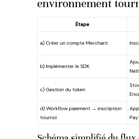
environnement tour
Étape
a) Créer un compte Merchant
Insc
Ajou
b) Implémenter le SDK
Nat
Sto
c) Gestion du token
Enc
d) Workflow paiement → inscription
App
tournoi
Pay
Schéma simplifié du flux 