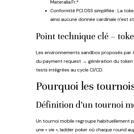
Materalia.Fr.*
Conformité PCI DSS simplifiée : La tok
ainsi aucune donnée cardinale n’est s
Point technique clé – tok
Les environnements sandbox proposés par Ap
du payment request → génération du token → 
tests intégrées au cycle CI/CD.
Pourquoi les tournoi
Définition d’un tournoi 
Un tournoi mobile regroupe habituellement pl
une « vie », ladder poker où chaque round au