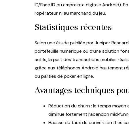
ID/Face ID ou empreinte digitale Android). E
l’opérateur ni au marchand du jeu.
Statistiques récentes
Selon une étude publiée par Juniper Research
portefeuille numérique ou d’une solution “o
actifs, la part des transactions mobiles réa
grâce aux téléphones Android hautement répan
ou parties de poker en ligne.
Avantages techniques pou
Réduction du churn : le temps moyen e
diminue fortement l’abandon mid‑funne
Hausse du taux de conversion : Les ca