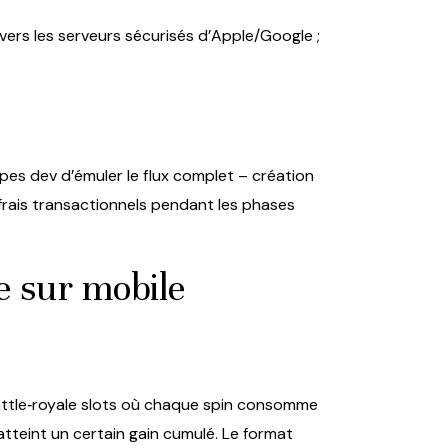
 vers les serveurs sécurisés d’Apple/Google ;
s dev d’émuler le flux complet – création
frais transactionnels pendant les phases
e sur mobile
 battle‑royale slots où chaque spin consomme
tteint un certain gain cumulé. Le format