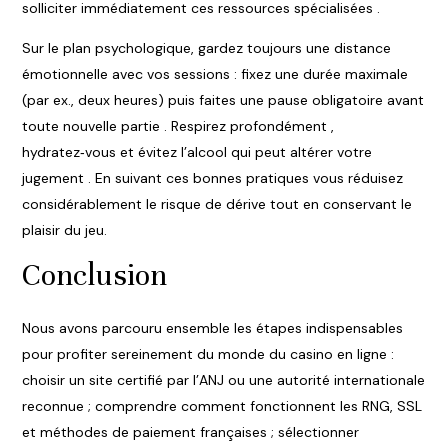
solliciter immédiatement ces ressources spécialisées .
Sur le plan psychologique, gardez toujours une distance
émotionnelle avec vos sessions : fixez une durée maximale
(par ex., deux heures) puis faites une pause obligatoire avant
toute nouvelle partie . Respirez profondément ,
hydratez‑vous et évitez l’alcool qui peut altérer votre
jugement . En suivant ces bonnes pratiques vous réduisez
considérablement le risque de dérive tout en conservant le
plaisir du jeu.
Conclusion
Nous avons parcouru ensemble les étapes indispensables
pour profiter sereinement du monde du casino en ligne :
choisir un site certifié par l’ANJ ou une autorité internationale
reconnue ; comprendre comment fonctionnent les RNG, SSL
et méthodes de paiement françaises ; sélectionner