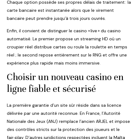
Chaque option possède ses propres délais de traitement : la
carte bancaire est instantanée alors que le virement
bancaire peut prendre jusqu’à trois jours ouvrés.
Enfin, il convient de distinguer le casino « live » du casino
automatisé. Le premier propose un streaming HD où un
croupier réel distribue cartes ou roule la roulette en temps
réel ; le second repose entièrement sur le RNG et offre une
expérience plus rapide mais moins immersive.
Choisir un nouveau casino en
ligne fiable et sécurisé
La première garantie d’un site sûr réside dans sa licence
délivrée par une autorité reconnue. En France, l’Autorité
Nationale des Jeux (ANJ) remplace l’ancien ARJEL et impose
des contrôles stricts sur la protection des joueurs et le
fair‑play. D’autres juridictions respectées incluent la Malta