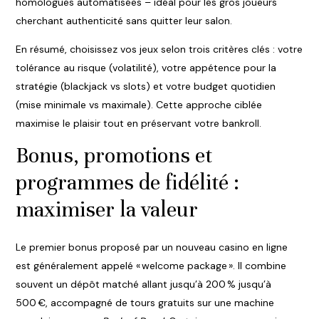
homologues automatisées – idéal pour les gros joueurs
cherchant authenticité sans quitter leur salon.
En résumé, choisissez vos jeux selon trois critères clés : votre
tolérance au risque (volatilité), votre appétence pour la
stratégie (blackjack vs slots) et votre budget quotidien
(mise minimale vs maximale). Cette approche ciblée
maximise le plaisir tout en préservant votre bankroll.
Bonus, promotions et
programmes de fidélité :
maximiser la valeur
Le premier bonus proposé par un nouveau casino en ligne
est généralement appelé « welcome package ». Il combine
souvent un dépôt matché allant jusqu’à 200 % jusqu’à
500 €, accompagné de tours gratuits sur une machine