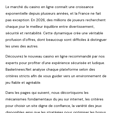
Le marché du casino en ligne connaît une croissance
exponentielle depuis plusieurs années, et la France ne fait
pas exception. En 2026, des millions de joueurs recherchent
chaque jour le meilleur équilibre entre divertissement,
sécurité et rentabilité. Cette dynamique crée une véritable
profusion d’offres, dont beaucoup sont difficiles à distinguer
les unes des autres.
Découvrez le
nouveau casino en ligne
recommandé par nos
experts pour profiter d’une expérience sécurisée et ludique.
Basketnews.Net analyse chaque plateforme selon des
critères stricts afin de vous guider vers un environnement de
jeu fiable et agréable.
Dans les pages qui suivent, nous décortiquons les
mécanismes fondamentaux du jeu sur internet, les critères
pour choisir un site digne de confiance, la variété des jeux
disponibles ainsi que les stratégies pour optimiser les bonus