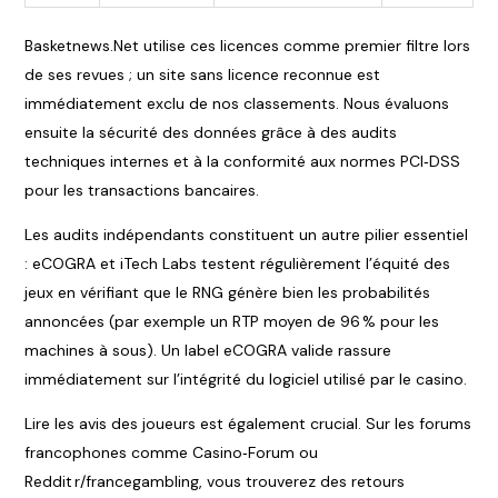
Basketnews.Net utilise ces licences comme premier filtre lors
de ses revues ; un site sans licence reconnue est
immédiatement exclu de nos classements. Nous évaluons
ensuite la sécurité des données grâce à des audits
techniques internes et à la conformité aux normes PCI‑DSS
pour les transactions bancaires.
Les audits indépendants constituent un autre pilier essentiel
: eCOGRA et iTech Labs testent régulièrement l’équité des
jeux en vérifiant que le RNG génère bien les probabilités
annoncées (par exemple un RTP moyen de 96 % pour les
machines à sous). Un label eCOGRA valide rassure
immédiatement sur l’intégrité du logiciel utilisé par le casino.
Lire les avis des joueurs est également crucial. Sur les forums
francophones comme Casino‑Forum ou
Reddit r/francegambling, vous trouverez des retours