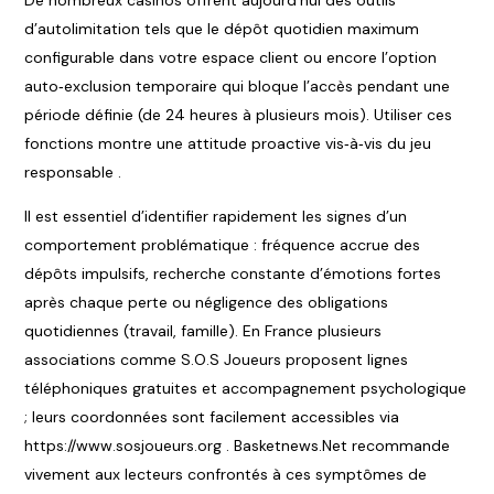
De nombreux casinos offrent aujourd’hui des outils
d’autolimitation tels que le dépôt quotidien maximum
configurable dans votre espace client ou encore l’option
auto‑exclusion temporaire qui bloque l’accès pendant une
période définie (de 24 heures à plusieurs mois). Utiliser ces
fonctions montre une attitude proactive vis‑à‑vis du jeu
responsable .
Il est essentiel d’identifier rapidement les signes d’un
comportement problématique : fréquence accrue des
dépôts impulsifs, recherche constante d’émotions fortes
après chaque perte ou négligence des obligations
quotidiennes (travail, famille). En France plusieurs
associations comme S.O.S Joueurs proposent lignes
téléphoniques gratuites et accompagnement psychologique
; leurs coordonnées sont facilement accessibles via
https://www.sosjoueurs.org . Basketnews.Net recommande
vivement aux lecteurs confrontés à ces symptômes de