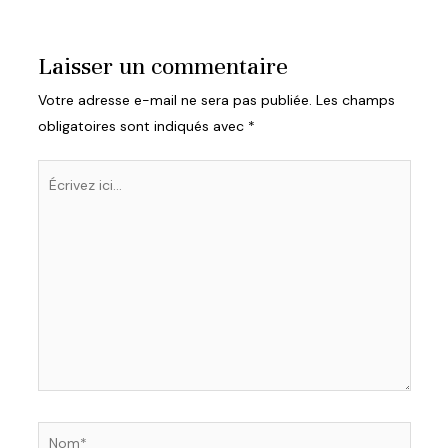
l’article
Laisser un commentaire
Votre adresse e-mail ne sera pas publiée.
Les champs
obligatoires sont indiqués avec
*
Écrivez
ici…
Nom*