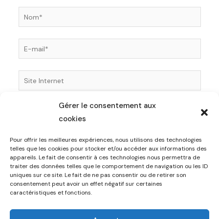
Nom*
E-
mail*
Site
Internet
Gérer le consentement aux
Enregistrer mon nom, mon e-mail et mon site dans
cookies
le navigateur pour mon prochain commentaire.
Pour offrir les meilleures expériences, nous utilisons des technologies
telles que les cookies pour stocker et/ou accéder aux informations des
appareils. Le fait de consentir à ces technologies nous permettra de
traiter des données telles que le comportement de navigation ou les ID
uniques sur ce site. Le fait de ne pas consentir ou de retirer son
consentement peut avoir un effet négatif sur certaines
caractéristiques et fonctions.
© 2026 Coquet Sellerie. Powered by Coquet Sellerie.