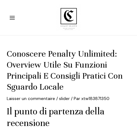
Aller
au
contenu
Main
Menu
Conoscere Penalty Unlimited:
Overview Utile Su Funzioni
Principali E Consigli Pratici Con
Sguardo Locale
Laisser un commentaire
/
slider
/ Par
xtw183871350
Il punto di partenza della
recensione