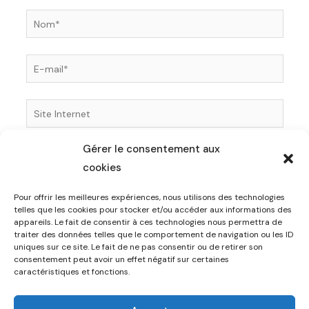
Nom*
E-
mail*
Site
Internet
Gérer le consentement aux
Enregistrer mon nom, mon e-mail et mon site dans
cookies
le navigateur pour mon prochain commentaire.
Pour offrir les meilleures expériences, nous utilisons des technologies
telles que les cookies pour stocker et/ou accéder aux informations des
appareils. Le fait de consentir à ces technologies nous permettra de
traiter des données telles que le comportement de navigation ou les ID
uniques sur ce site. Le fait de ne pas consentir ou de retirer son
consentement peut avoir un effet négatif sur certaines
caractéristiques et fonctions.
© 2026 Coquet Sellerie. Powered by Coquet Sellerie.