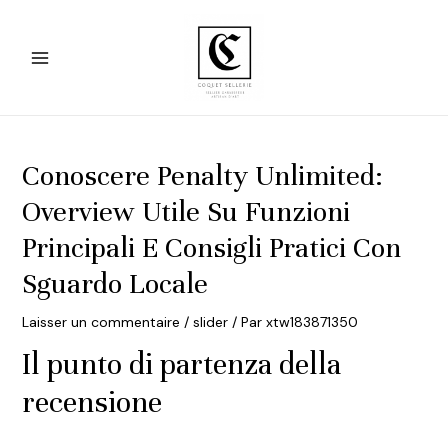
Aller
au
contenu
Main
Menu
Conoscere Penalty Unlimited:
Overview Utile Su Funzioni
Principali E Consigli Pratici Con
Sguardo Locale
Laisser un commentaire
/
slider
/ Par
xtw183871350
Il punto di partenza della
recensione