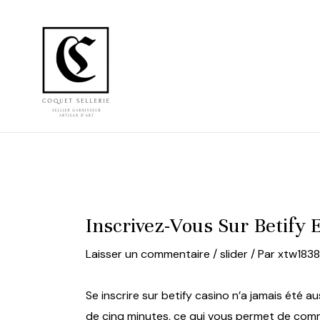
Aller
au
contenu
Inscrivez-Vous Sur Betify
Laisser un commentaire
/
slider
/ Par
xtw183
Se inscrire sur
betify casino
n’a jamais été au
de cinq minutes, ce qui vous permet de comme