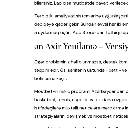
bilərsiniz. Lap qısa müddətdə cavab veriləcək v
Tətbiq iki əməliyyat sistemlərinə uyğunlaşdır
dəqiqəyə qədər çəkir. Bundan əvvəl hər iki əm
a uydurmaq üçün, App Store-dan tətbiqi tapı
ən Axir Yeniləmə – Versi
Əgər probleminiz həll olunmazsa, dəstək koman
təqdim edir. Əsl səhifənin üstündə « xətt » və «
bölməsinə keçir.
Mostbet-in mərc proqramı Azərbaycandan olan 
basketbol, tennis, esports və bir daha özg
istifadəçilərə müxtəlif nəticələrə mərc etmə 
strategiyalarını dəyişmək və
mostbet
nəticəl