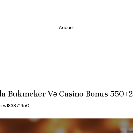
Accueil
da Bukmeker Və Casino Bonus 550+2
xtw183871350