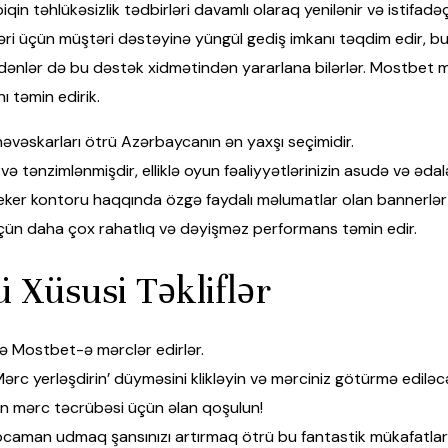
 təhlükəsizlik tədbirləri davamlı olaraq yenilənir və istifadəçi t
ri üçün müştəri dəstəyinə yüngül gediş imkanı təqdim edir, bu is
dənlər də bu dəstək xidmətindən yararlana bilərlər. Mostbet müş
ı təmin edirik.
əvəskarları ötrü Azərbaycanın ən yaxşı seçimidir.
və tənzimlənmişdir, elliklə oyun fəaliyyətlərinizin asudə və ədalə
ker kontoru haqqında özgə faydalı məlumatlar olan bannerlər
üçün daha çox rahatlıq və dəyişməz performans təmin edir.
 Xüsusi Təkliflər
lə Mostbet-ə mərclər edirlər.
ərc yerləşdirin’ düyməsini klikləyin və mərciniz götürmə ediləc
 mərc təcrübəsi üçün əlan qoşulun!
ocaman udmaq şansınızı artırmaq ötrü bu fantastik mükafatlar