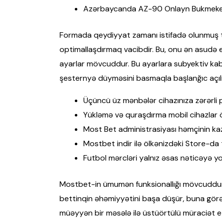
Azərbaycanda AZ-90 Onlayn Bukmeker kon
Formada qeydiyyat zamanı istifadə olunmuş tel
optimallaşdırmaq vacibdir. Bu, onu ən asudə 
ayarlar mövcuddur. Bu ayarlara subyektiv kab
şesternyə düyməsini basmaqla başlanğıc açılı
Üçüncü üz mənbələr cihazınıza zərərli pro
Yükləmə və quraşdırma mobil cihazlar öt
Most Bet administrasiyası həmçinin kaz
Mostbet indir ilə ölkənizdəki Store-da 
Futbol mərcləri yalnız əsas nəticəyə yox,
Mostbet-in ümumən funksionallığı mövcuddur 
bettinqin əhəmiyyətini başa düşür, buna gör
müəyyən bir məsələ ilə üstüörtülü müraciət e