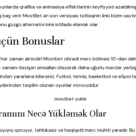
 oyunlarda qrafika və animasiya effektlərinin keyfiyyəti azaldılmı
q baş verir MostBet ən son versiyası tətbiqinin linki bizim sa
u güzgü alternativi kimi istifadə eləmək olar.
 üçün Bonuslar
arı hər zaman aktivdir! Mostbet obrazli mərc bölməsi 10-dan d
 zamanı dəyişən əmsalları izləyərək daha uğurlu mərclər yerləşdi
ndən yararlana bilərsiniz. Futbol, tennis, basketbol və eSports
derindən təqdim olunan oyunlar mövcuddur.
ramını Necə Yükləmək Olar
vlüyünü qoruyur, təhlükəsiz və həqiqətli mərc mühiti yaradır. B