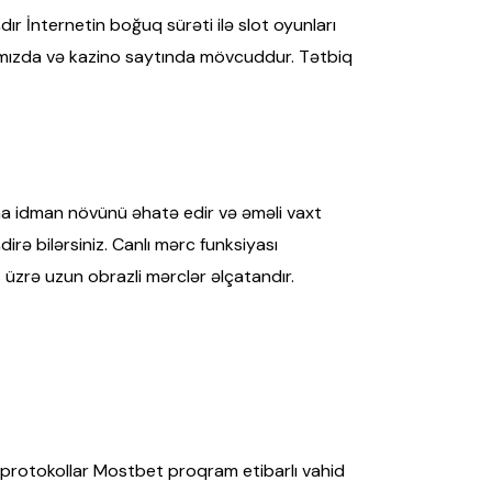
şdır İnternetin boğuq sürəti ilə slot oyunları
ytımızda və kazino saytında mövcuddur. Tətbiq
aha idman növünü əhatə edir və əməli vaxt
rə bilərsiniz. Canlı mərc funksiyası
 üzrə uzun obrazli mərclər əlçatandır.
u protokollar Mostbet proqram etibarlı vahid