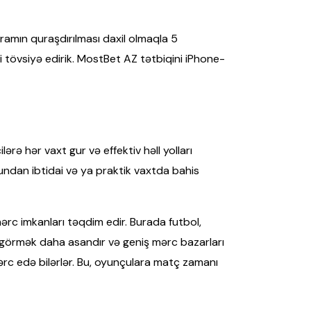
ramın quraşdırılması daxil olmaqla 5
i tövsiyə edirik. MostBet AZ tətbiqini iPhone-
ə hər vaxt gur və effektiv həll yolları
 oyundan ibtidai və ya praktik vaxtda bahis
rc imkanları təqdim edir. Burada futbol,
görmək daha asandır və geniş mərc bazarları
ərc edə bilərlər. Bu, oyunçulara matç zamanı