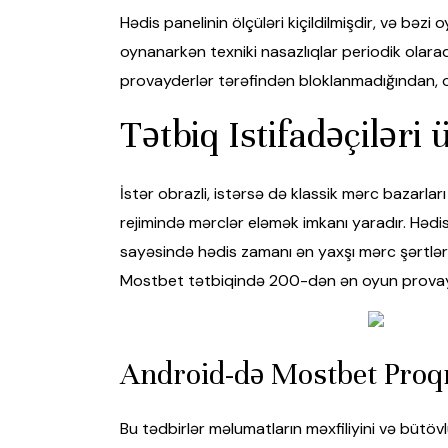
Hədis panelinin ölçüləri kiçildilmişdir, və bəzi
oynanarkən texniki nasazlıqlar periodik olara
provayderlər tərəfindən bloklanmadığından, on
Tətbiq Istifadəçiləri
İstər obrazli, istərsə də klassik mərc bazarl
rejimində mərclər eləmək imkanı yaradır. Hədis
sayəsində hədis zamanı ən yaxşı mərc şərtləri
Mostbet tətbiqində 200-dən ən oyun provay
Android-də Mostbet Proq
Bu tədbirlər məlumatların məxfiliyini və bütö