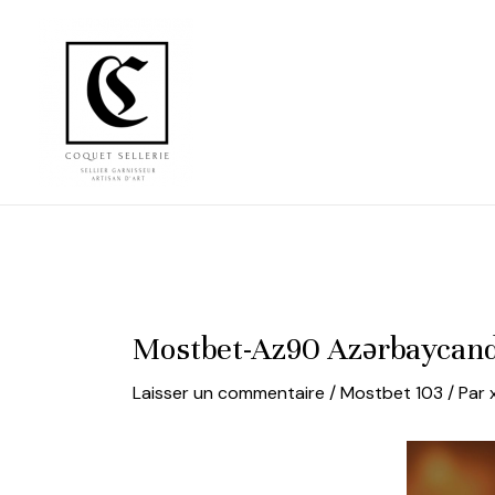
Aller
au
contenu
Mostbet-Az90 Azərbaycan
Laisser un commentaire
/
Mostbet 103
/ Par