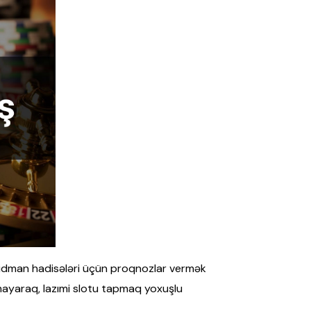
e-idman hadisələri üçün proqnozlar vermək
ayaraq, lazımi slotu tapmaq yoxuşlu