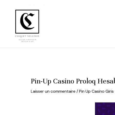
Aller
au
contenu
Pin-Up Casino Proloq Hesab
Laisser un commentaire
/
Pin Up Casino Giris