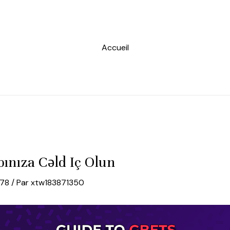
Accueil
ınıza Cəld Iç Olun
 78
/ Par
xtw183871350