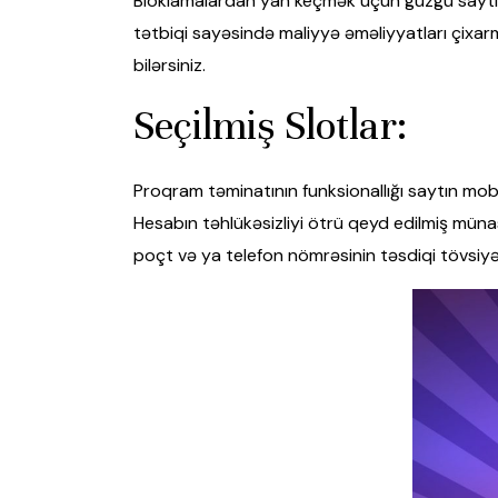
Bloklamalardan yan keçmək üçün güzgü saytlar
tətbiqi sayəsində maliyyə əməliyyatları çixar
bilərsiniz.
Seçilmiş Slotlar:
Proqram təminatının funksionallığı saytın mobi
Hesabın təhlükəsizliyi ötrü qeyd edilmiş mün
poçt və ya telefon nömrəsinin təsdiqi tövsiyə