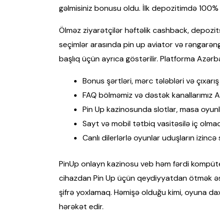
gəlmisiniz bonusu oldu. İlk depozitimdə 100%
Ölməz ziyarətçilər həftəlik cashback, depozit
seçimlər arasında pin up aviator və rəngarəng 
başlıq üçün ayrıca göstərilir. Platforma Azərb
Bonus şərtləri, mərc tələbləri və çıxarış
FAQ bölməmiz və dəstək kanallarımız Azə
Pin Up kazinosunda slotlar, masa oyunlar
Sayt və mobil tətbiq vasitəsilə iç olma
Canlı dilerlərlə oyunlar uduşların izincə
PinUp onlayn kazinosu veb həm fərdi kompüterd
cihazdan Pin Up üçün qeydiyyatdan ötmək əsla 
şifrə yoxlamaq. Həmişə olduğu kimi, oyuna daxil
hərəkət edir.