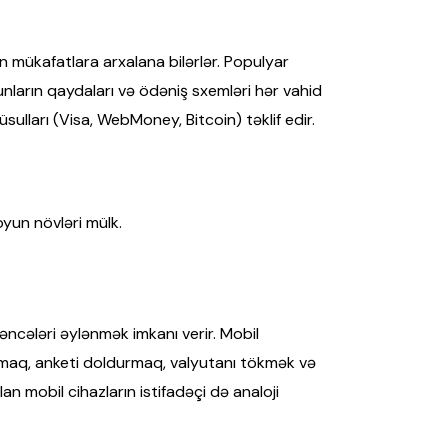
n mükafatlara arxalana bilərlər. Populyar
yunların qaydaları və ödəniş sxemləri hər vahid
ulları (Visa, WebMoney, Bitcoin) təklif edir.
oyun növləri mülk.
ncələri əylənmək imkanı verir. Mobil
olmaq, anketi doldurmaq, valyutanı tökmək və
an mobil cihazların istifadəçi də analoji