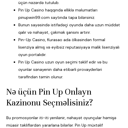
üçün nəzərdə tutulub.
Pin Up Casino haqqında elliklə məlumatları
pinupwin99.com saytında tapa bilərsiniz.
Bunun sayəsində istifadəçi oyunda daha uzun müddət
qalır və nəhayət, çəkmək şansını artırır.
Pin-Up Casino, Kurasao ada ölkəsindən formal
lisenziya almış və eyibsiz reputasiyaya malik lisenziyalı
oyun portalıdır.
Pin Up Casino uzun oyun seçimi təklif edir və bu
oyunlar sənayenin daha etibarli provayderləri
tərəfindən təmin olunur.
Nə üçün Pin Up Onlayn
Kazinonu Seçməlisiniz?
Bu promosyonlar iti-iti yenilənir, nəhayət oyunçular həmişə
müasir təkliflərdən yararlana bilərlər. Pin Up müxtəlif