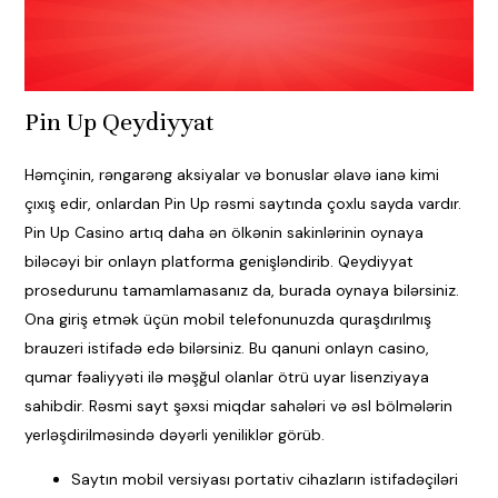
Pin Up Qeydiyyat
Həmçinin, rəngarəng aksiyalar və bonuslar əlavə ianə kimi
çıxış edir, onlardan Pin Up rəsmi saytında çoxlu sayda vardır.
Pin Up Casino artıq daha ən ölkənin sakinlərinin oynaya
biləcəyi bir onlayn platforma genişləndirib. Qeydiyyat
prosedurunu tamamlamasanız da, burada oynaya bilərsiniz.
Ona giriş etmək üçün mobil telefonunuzda quraşdırılmış
brauzeri istifadə edə bilərsiniz. Bu qanuni onlayn casino,
qumar fəaliyyəti ilə məşğul olanlar ötrü uyar lisenziyaya
sahibdir. Rəsmi sayt şəxsi miqdar sahələri və əsl bölmələrin
yerləşdirilməsində dəyərli yeniliklər görüb.
Saytın mobil versiyası portativ cihazların istifadəçiləri