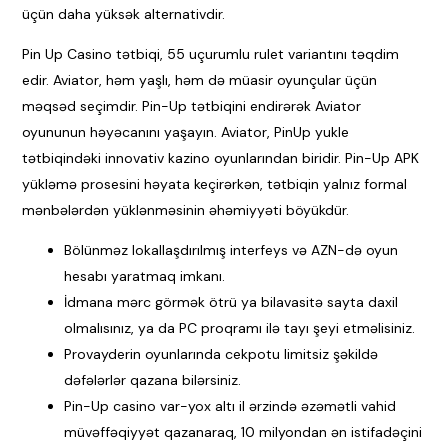
üçün daha yüksək alternativdir.
Pin Up Casino tətbiqi, 55 uçurumlu rulet variantını təqdim
edir. Aviator, həm yaşlı, həm də müasir oyunçular üçün
məqsəd seçimdir. Pin-Up tətbiqini endirərək Aviator
oyununun həyəcanını yaşayın. Aviator, PinUp yukle
tətbiqindəki innovativ kazino oyunlarından biridir. Pin-Up APK
yükləmə prosesini həyata keçirərkən, tətbiqin yalnız formal
mənbələrdən yüklənməsinin əhəmiyyəti böyükdür.
Bölünməz lokallaşdırılmış interfeys və AZN-də oyun
hesabı yaratmaq imkanı.
İdmana mərc görmək ötrü ya bilavasitə sayta daxil
olmalısınız, ya da PC proqramı ilə tayı şeyi etməlisiniz.
Provayderin oyunlarında cekpotu limitsiz şəkildə
dəfələrlər qazana bilərsiniz.
Pin-Up casino var-yox altı il ərzində əzəmətli vahid
müvəffəqiyyət qazanaraq, 10 milyondan ən istifadəçini