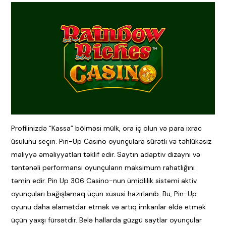
Profilinizdə “Kassa” bölməsi mülk, ora iç olun və para ixrac
üsulunu seçin. Pin-Up Casino oyunçulara sürətli və təhlükəsiz
maliyyə əməliyyatları təklif edir. Saytın adaptiv dizaynı və
təntənəli performansı oyunçuların maksimum rahatlığını
təmin edir. Pin Up 306 Casino-nun ümidlilik sistemi aktiv
oyunçuları bağışlamaq üçün xüsusi hazırlanıb. Bu, Pin-Up
oyunu daha əlamətdar etmək və artıq imkanlar əldə etmək
üçün yaxşı fürsətdir. Belə hallarda güzgü saytlar oyunçular