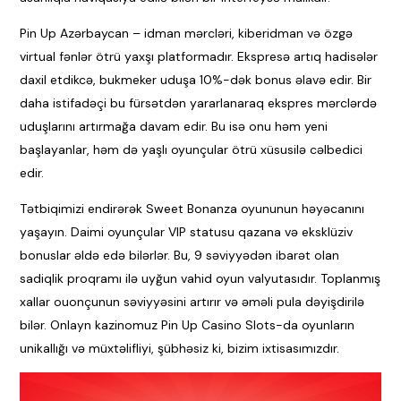
Pin Up Azərbaycan – idman mərcləri, kiberidman və özgə
virtual fənlər ötrü yaxşı platformadır. Ekspresə artıq hadisələr
daxil etdikcə, bukmeker uduşa 10%-dək bonus əlavə edir. Bir
daha istifadəçi bu fürsətdən yararlanaraq ekspres mərclərdə
uduşlarını artırmağa davam edir. Bu isə onu həm yeni
başlayanlar, həm də yaşlı oyunçular ötrü xüsusilə cəlbedici
edir.
Tətbiqimizi endirərək Sweet Bonanza oyununun həyəcanını
yaşayın. Daimi oyunçular VIP statusu qazana və eksklüziv
bonuslar əldə edə bilərlər. Bu, 9 səviyyədən ibarət olan
sadiqlik proqramı ilə uyğun vahid oyun valyutasıdır. Toplanmış
xallar ouonçunun səviyyəsini artırır və əməli pula dəyişdirilə
bilər. Onlayn kazinomuz Pin Up Casino Slots-da oyunların
unikallığı və müxtəlifliyi, şübhəsiz ki, bizim ixtisasımızdır.