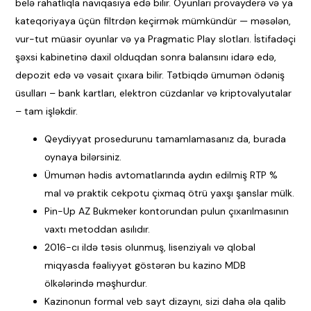
belə rahatlıqla naviqasiya edə bilir. Oyunları provayderə və ya
kateqoriyaya üçün filtrdən keçirmək mümkündür — məsələn,
vur-tut müasir oyunlar və ya Pragmatic Play slotları. İstifadəçi
şəxsi kabinetinə daxil olduqdan sonra balansını idarə edə,
depozit edə və vəsait çıxara bilir. Tətbiqdə ümumən ödəniş
üsulları – bank kartları, elektron cüzdanlar və kriptovalyutalar
– tam işləkdir.
Qeydiyyat prosedurunu tamamlamasanız da, burada
oynaya bilərsiniz.
Ümumən hədis avtomatlarında aydın edilmiş RTP %
mal və praktik cekpotu çixmaq ötrü yaxşı şanslar mülk.
Pin-Up AZ Bukmeker kontorundan pulun çıxarılmasının
vaxtı metoddan asılıdır.
2016-cı ildə təsis olunmuş, lisenziyalı və qlobal
miqyasda fəaliyyət göstərən bu kazino MDB
ölkələrində məşhurdur.
Kazinonun formal veb sayt dizaynı, sizi daha əla qalib