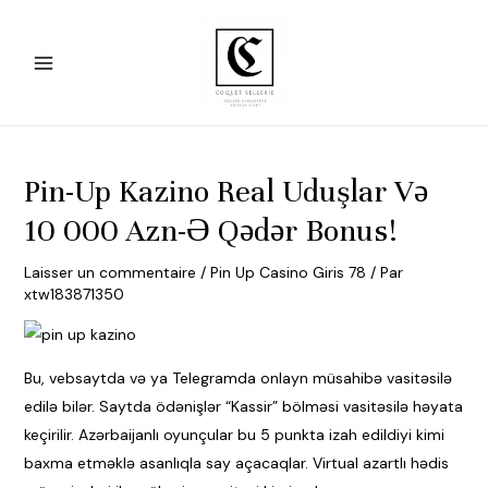
Aller
au
contenu
Main
Menu
Pin-Up Kazino Real Uduşlar Və
10 000 Azn-Ə Qədər Bonus!
Laisser un commentaire
/
Pin Up Casino Giris 78
/ Par
xtw183871350
Bu, vebsaytda və ya Telegramda onlayn müsahibə vasitəsilə
edilə bilər. Saytda ödənişlər “Kassir” bölməsi vasitəsilə həyata
keçirilir. Azərbaijanlı oyunçular bu 5 punkta izah edildiyi kimi
baxma etməklə asanlıqla say açacaqlar. Virtual azartlı hədis