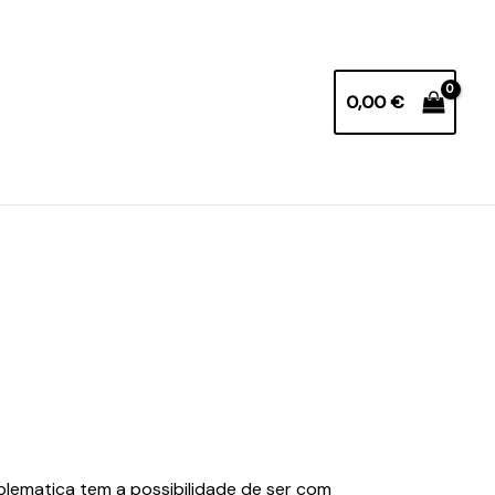
0,00
€
lematica tem a possibilidade de ser com