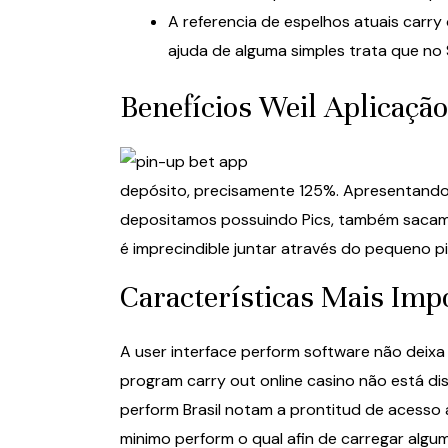
A referencia de espelhos atuais carry
ajuda de alguma simples trata que no 
Benefícios Weil Aplicaçã
depósito, precisamente 125%. Apresentando 
depositamos possuindo Pics, também sacamo
é imprecindible juntar através do pequeno
p
Características Mais Imp
A user interface perform software não deixa 
program carry out online casino não está dis
perform Brasil notam a prontitud de acesso a
minimo perform o qual afin de carregar alg