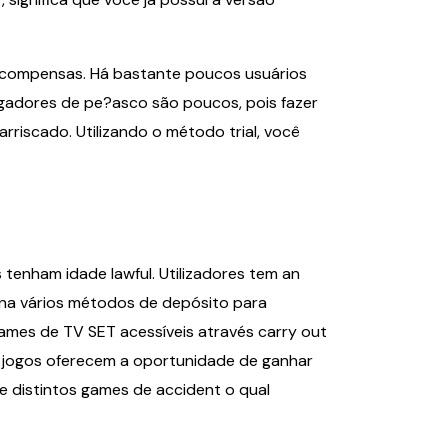
 recompensas. Há bastante poucos usuários
jogadores de pe?asco são poucos, pois fazer
rriscado. Utilizando o método trial, você
 tenham idade lawful. Utilizadores tem an
iona vários métodos de depósito para
 games de TV SET acessíveis através carry out
 jogos oferecem a oportunidade de ganhar
ve distintos games de accident o qual