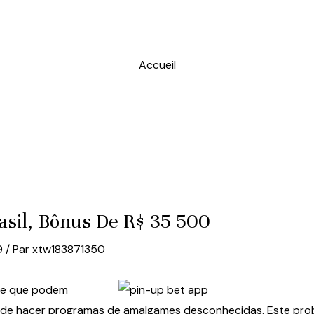
Accueil
asil, Bônus De R$ 35 500
9
/ Par
xtw183871350
 de que podem
 de hacer programas de amalgames desconhecidas. Este prob