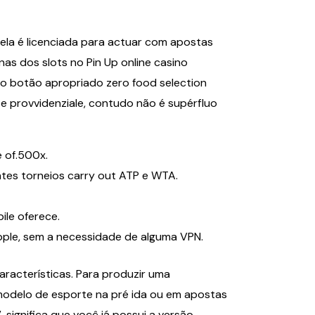
 ela é licenciada para actuar com apostas
as dos slots no Pin Up online casino
e o botão apropriado zero food selection
 e provvidenziale, contudo não é supérfluo
e of.500x.
ntes torneios carry out ATP e WTA.
ile oferece.
Apple, sem a necessidade de alguma VPN.
aracterísticas. Para produzir uma
o modelo de esporte na pré ida ou em apostas
 significa que você já possui a versão