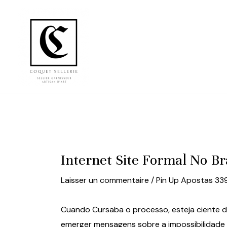
Aller
au
contenu
Internet Site Formal No Br
Laisser un commentaire
/
Pin Up Apostas 33
Cuando Cursaba o processo, esteja ciente
emerger mensagens sobre a impossibilidade