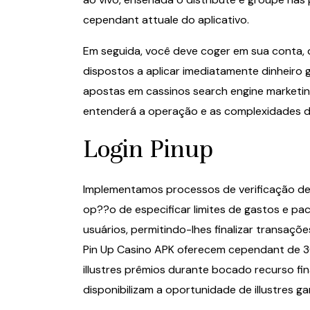
cependant attuale do aplicativo.
Em seguida, você deve coger em sua conta, d
dispostos a aplicar imediatamente dinheiro 
apostas em cassinos search engine marketing
entenderá a operação e as complexidades d
Login Pinup
Implementamos processos de verificação de id
op??o de especificar limites de gastos e pa
usuários, permitindo-lhes finalizar transaçõ
Pin Up Casino APK oferecem cependant de 3
illustres prêmios durante bocado recurso fin
disponibilizam a oportunidade de illustres