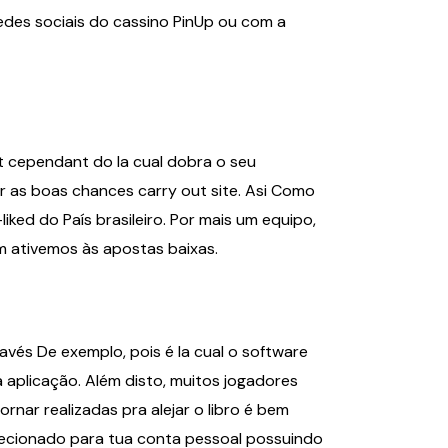
edes sociais do cassino PinUp ou com a
 cependant do la cual dobra o seu
r as boas chances carry out site. Asi Como
d do País brasileiro. Por mais um equipo,
m ativemos às apostas baixas.
avés De exemplo, pois é la cual o software
a aplicação. Além disto, muitos jogadores
nar realizadas pra alejar o libro é bem
irecionado para tua conta pessoal possuindo