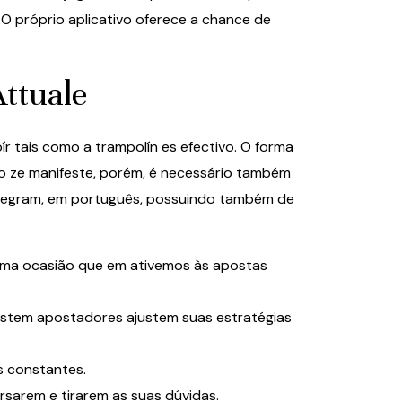
 O próprio aplicativo oferece a chance de
Attuale
 tais como a trampolín es efectivo. O forma
rio ze manifeste, porém, é necessário também
 Telegram, em português, possuindo também de
guma ocasião que em ativemos às apostas
ystem apostadores ajustem suas estratégias
 constantes.
sarem e tirarem as suas dúvidas.