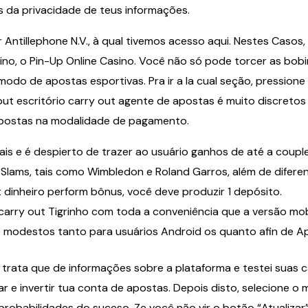
és da privacidade de teus informações.
Antillephone N.V., à qual tivemos acesso aqui. Nestes Casos,
no, o Pin-Up Online Casino. Você não só pode torcer as bobin
modo de apostas esportivas. Pra ir a la cual seção, pression
 out escritório carry out agente de apostas é muito discretos
r apostas na modalidade de pagamento.
ais e é despierto de trazer ao usuário ganhos de até a coupl
e Slams, tais como Wimbledon e Roland Garros, além de difere
t dinheiro perform bônus, você deve produzir 1 depósito.
carry out Tigrinho com toda a conveniência que a versão mob
p é modestos tanto para usuários Android os quanto afin de 
m trata que de informações sobre a plataforma e testei suas c
ar e invertir tua conta de apostas. Depois disto, selecione 
probabilidades do suceso. Ze você não vir o botão “Atualizar”,