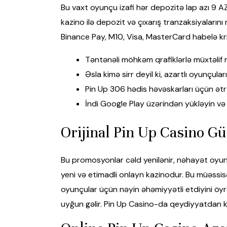
Bu vaxt oyunçu izafi hər depozitə lap azı 9 
kazino ilə depozit və çıxarış tranzaksiyaların
Binance Pay, M10, Visa, MasterCard habelə krip
Təntənəli möhkəm qrafiklərlə müxtəlif mə
Əsla kimə sirr deyil ki, azartlı oyunçul
Pin Up 306 hədis həvəskarları üçün ətraf
İndi Google Play üzərindən yükləyin və 
Orijinal Pin Up Casino 
Bu promosyonlar cəld yenilənir, nəhayət oyun
yeni və etimadli onlayn kazinodur. Bu müəssis
oyunçular üçün nəyin əhəmiyyətli etdiyini öyr
uyğun gəlir. Pin Up Casino-da qeydiyyatdan ke