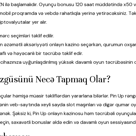
AZN ilə başlamalıdır. Oyunçu bonusu 120 saat müddətində x50 ve
ı mobil proqramda və vebdə rahatlıqla yerinə yetirəcəksiniz. Təkl
tovalyutalar yer alır.
rc seçimləri təklif edilir.
arın əzəmətli əksəriyyəti onlayn kazino seçərkən, qurumun oxşar 
lı və həyəcanlı bir təcrübə təklif edir.
cihazınıza uyğunlaşdırılmış yüksək davamlı oyun təcrübəsinin da
Güzgüsünü Necə Tapmaq Olar?
çular həmişə müasir təkliflərdən yararlana bilərlər. Pin Up rə
ənin veb-saytında xeyli sayda slot maşınları və digər qumar oyu
ənək. Şəksiz ki, Pin Up onlayn kazinosu həm təcrübəli oyunçul
çin, səxavətli bonuslar əldə edin və davamlı oyun sessiyasında