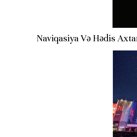
Naviqasiya Və Hədis Axta