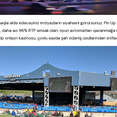
qla əldə edəcəyiniz imtiyazların siyahısını görürsünüz. Pin U
i, daha azı 96% RTP əmsalı olan, oyun avtomatları qazanmağa im
Up onlayn kazinosu, çoxlu sayda şah ödəniş üsullarından istifa