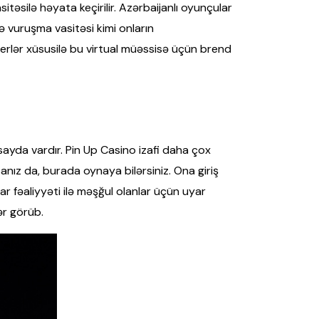
təsilə həyata keçirilir. Azərbaijanlı oyunçular
ə vuruşma vasitəsi kimi onların
erlər xüsusilə bu virtual müəssisə üçün brend
sayda vardır. Pin Up Casino izafi daha çox
nız da, burada oynaya bilərsiniz. Ona giriş
r fəaliyyəti ilə məşğul olanlar üçün uyar
ər görüb.