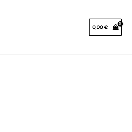
0,00
€