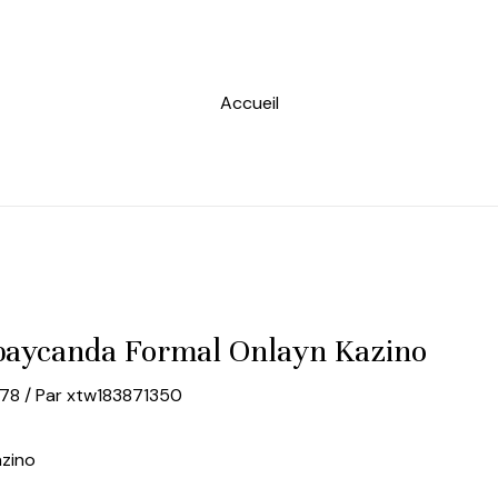
Accueil
rbaycanda Formal Onlayn Kazino
 78
/ Par
xtw183871350