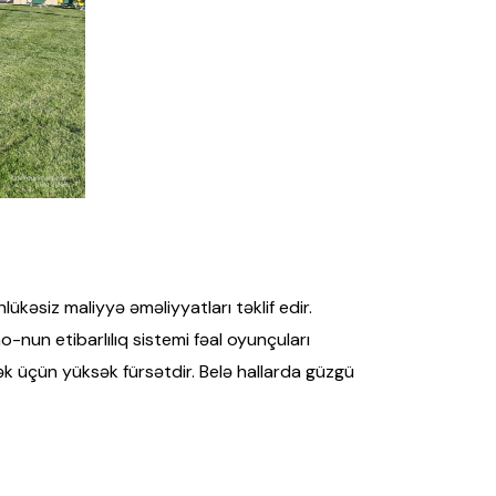
ükəsiz maliyyə əməliyyatları təklif edir.
nun etibarlılıq sistemi fəal oyunçuları
k üçün yüksək fürsətdir. Belə hallarda güzgü