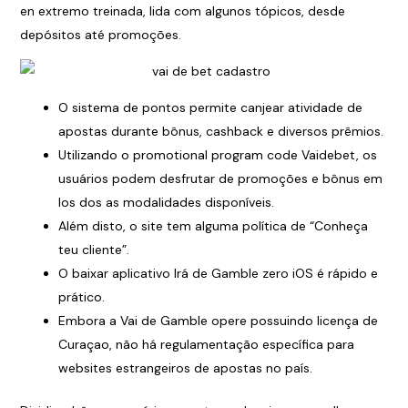
en extremo treinada, lida com algunos tópicos, desde
depósitos até promoções.
O sistema de pontos permite canjear atividade de
apostas durante bônus, cashback e diversos prêmios.
Utilizando o promotional program code Vaidebet, os
usuários podem desfrutar de promoções e bônus em
los dos as modalidades disponíveis.
Além disto, o site tem alguma política de “Conheça
teu cliente”.
O baixar aplicativo Irá de Gamble zero iOS é rápido e
prático.
Embora a Vai de Gamble opere possuindo licença de
Curaçao, não há regulamentação específica para
websites estrangeiros de apostas no país.