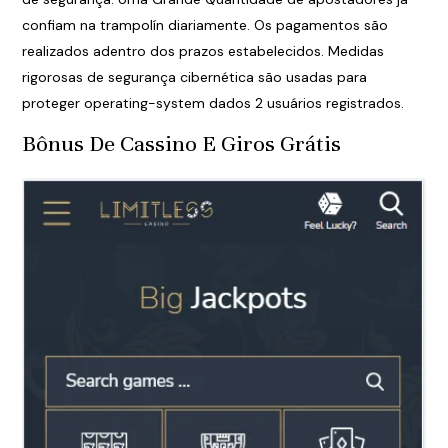
confiam na trampolín diariamente. Os pagamentos são
realizados adentro dos prazos estabelecidos. Medidas
rigorosas de segurança cibernética são usadas para
proteger operating-system dados 2 usuários registrados.
Bônus De Cassino E Giros Grátis