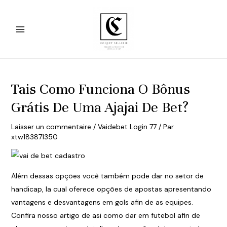
Aller
au
contenu
Main
Menu
Tais Como Funciona O Bônus
Grátis De Uma Ajajai De Bet?
Laisser un commentaire
/
Vaidebet Login 77
/ Par
xtw183871350
Além dessas opções você também pode dar no setor de
handicap, la cual oferece opções de apostas apresentando
vantagens e desvantagens em gols afin de as equipes.
Confira nosso artigo de asi como dar em futebol afin de