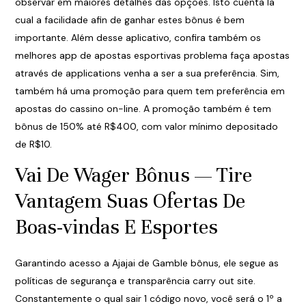
observar em maiores detalhes das opções. Isto cuenta la
cual a facilidade afin de ganhar estes bônus é bem
importante. Além desse aplicativo, confira também os
melhores app de apostas esportivas problema faça apostas
através de applications venha a ser a sua preferência. Sim,
também há uma promoção para quem tem preferência em
apostas do cassino on-line. A promoção também é tem
bônus de 150% até R$400, com valor mínimo depositado
de R$10.
Vai De Wager Bônus — Tire
Vantagem Suas Ofertas De
Boas-vindas E Esportes
Garantindo acesso a Ajajai de Gamble bônus, ele segue as
políticas de segurança e transparência carry out site.
Constantemente o qual sair 1 código novo, você será o 1º a