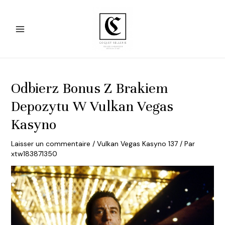
Aller
au
contenu
Main
Menu
Odbierz Bonus Z Brakiem
Depozytu W Vulkan Vegas
Kasyno
Laisser un commentaire
/
Vulkan Vegas Kasyno 137
/ Par
xtw183871350