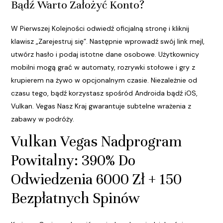
Bądź Warto Założyć Konto?
W Pierwszej Kolejności odwiedź oficjalną stronę i kliknij
klawisz „Zarejestruj się”. Następnie wprowadź swój link mejl,
utwórz hasło i podaj istotne dane osobowe. Użytkownicy
mobilni mogą grać w automaty, rozrywki stołowe i gry z
krupierem na żywo w opcjonalnym czasie. Niezależnie od
czasu tego, bądź korzystasz spośród Androida bądź iOS,
Vulkan. Vegas Nasz Kraj gwarantuje subtelne wrażenia z
zabawy w podróży.
Vulkan Vegas Nadprogram
Powitalny: 390% Do
Odwiedzenia 6000 Zł + 150
Bezpłatnych Spinów