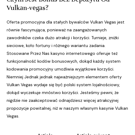
Vulkаn-vеgаs?
Oferta promocyjna dla stałych bywalców Vulkan Vegas jest
równie fascynująca, ponieważ na zaangażowanych
zawodników czeka dużo atrakcji i korzyści. Turnieje, zniżki
sieciowe, koło fortuny i różnego wariantu zadania.
Stosowane Przez Nas kasyno internetowego oferuje też
funkcjonalność kodów bonusowych, dokąd każdy system
kodowania promocyjny umożliwia wyjątkowe korzyści.
Niemniej Jednak jednak najważniejszym elementem oferty
Vulkan Vegas wydaje się być polski system lojalnościowy,
dokąd wyczekuje mnóstwo korzyści. Jesteśmy pewni, że
nigdzie nie zaakceptować odnajdziesz więcej atrakcyjnej
propozycje powitalnej, niż w naszym własnym kasynie Vulkan
Vegas.