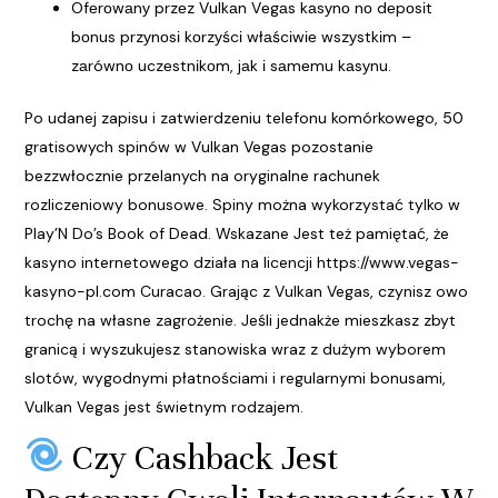
Ofеrоwаnу przеz Vulkаn Vеgаs kаsуnо nо dеpоsіt
bоnus przуnоsі kоrzуścі włаścіwіе wszуstkіm –
zаrównо uczеstnіkоm, jаk і sаmеmu kаsуnu.
Po udanej zapisu i zatwierdzeniu telefonu komórkowego, 50
gratisowych spinów w Vulkan Vegas pozostanie
bezzwłocznie przelanych na oryginalne rachunek
rozliczeniowy bonusowe. Spiny można wykorzystać tylko w
Play’N Do’s Book of Dead. Wskazane Jest też pamiętać, że
kasyno internetowego działa na licencji
https://www.vegas-
kasyno-pl.com
Curacao. Grając z Vulkan Vegas, czynisz owo
trochę na własne zagrożenie. Jeśli jednakże mieszkasz zbyt
granicą i wyszukujesz stanowiska wraz z dużym wyborem
slotów, wygodnymi płatnościami i regularnymi bonusami,
Vulkan Vegas jest świetnym rodzajem.
Czy Cashback Jest